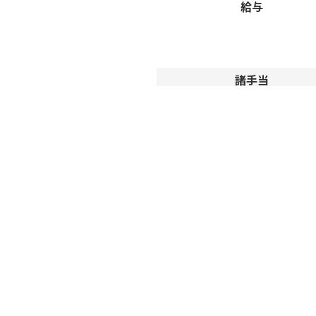
給与
諸手当
福利厚生
その他