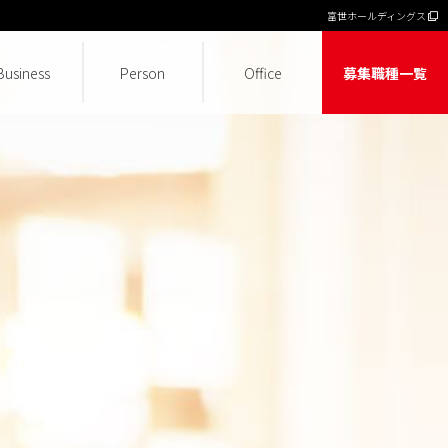
富世ホールディングス
Business
Person
Office
募集職種一覧
保育ソリューション事業
グループ管理本部
IT・WEB事業
派遣事業
保育事業
働くママを応援
福利厚生
CSR活動