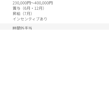
230,000円～400,000円
賞与（6月・12月）
昇給（7月）
インセンティブあり
時間外手当
社会保険完備
社員寮
健康診断
インフルエンザ予防接種
レクリエーション
退職金制度
外部研修
資格取得支援
自社保育園完備
社有車貸与
など