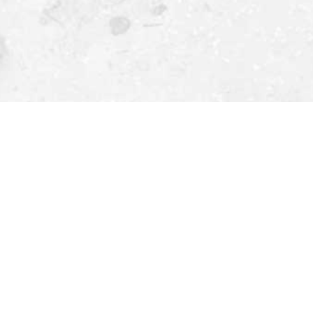
TopPage
社員寮
社員寮
オフィスの所在地に合わせて寮を用意しております。 詳
検
索:
固定ページ
エントリーフォーム
お問い合わせ