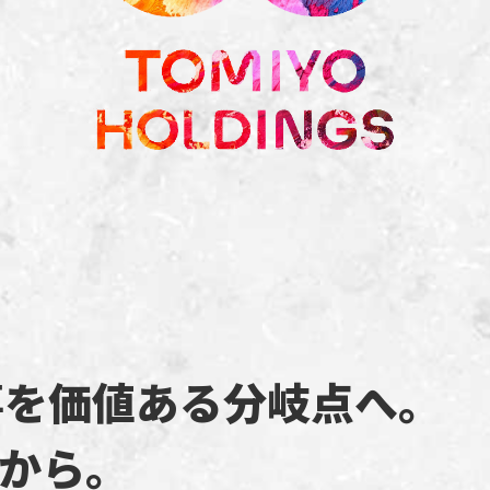
事を
価値ある分岐点へ。
から。