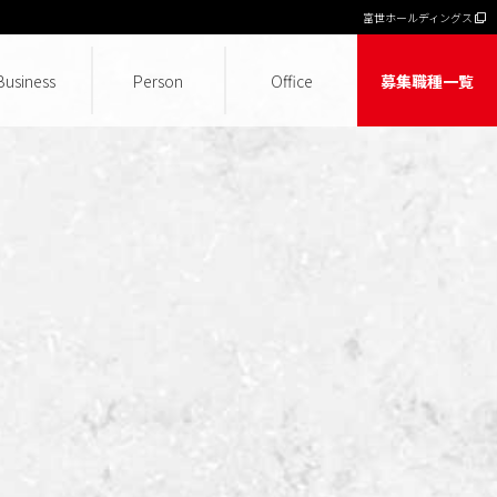
富世ホールディングス
Business
Person
Office
募集職種一覧
保育ソリューション事業
グループ管理本部
IT・WEB事業
派遣事業
保育事業
働くママを応援
福利厚生
CSR活動